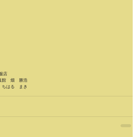
服店
真館　畑　勝浩
　ちはる　まき