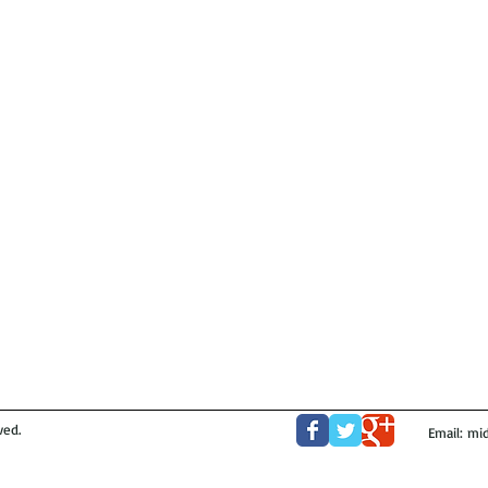
ved.
Email:
mid