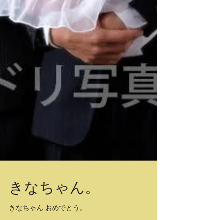
きなちゃん。