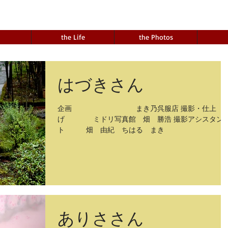
the Life
the Photos
はづきさん
企画 まき乃呉服店 撮影・仕上
げ ミドリ写真館 畑 勝浩 撮影アシスタン
ト 畑 由紀 ちはる まき
ありささん