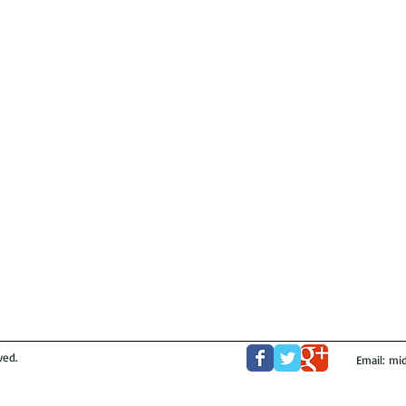
ved.
Email:
mid