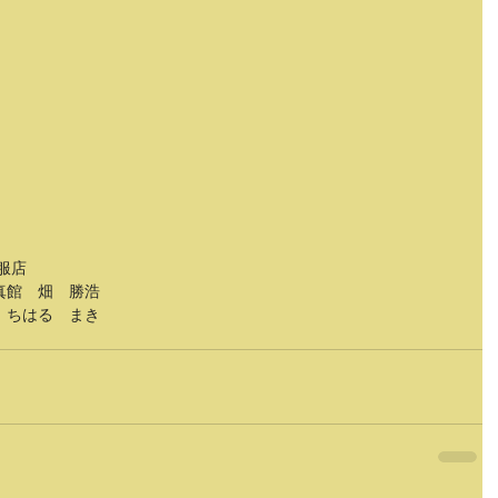
服店
真館　畑　勝浩
　ちはる　まき