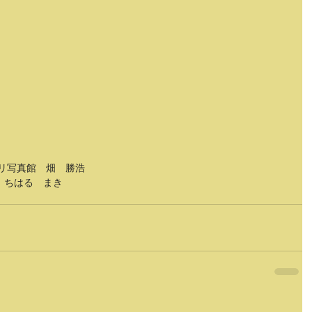
ドリ写真館　畑　勝浩
　ちはる　まき