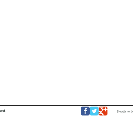
ved.
Email:
mid