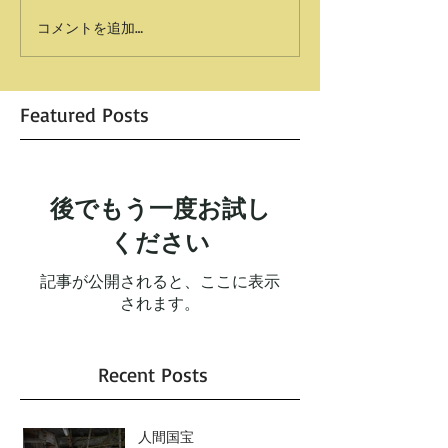
コメントを追加…
Featured Posts
後でもう一度お試し
ください
記事が公開されると、ここに表示
されます。
Recent Posts
人間国宝