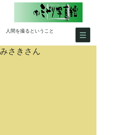
人間を撮るということ
みさきさん