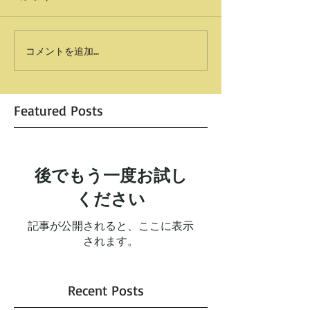
コメントを追加…
Featured Posts
後でもう一度お試し
ください
記事が公開されると、ここに表示
されます。
Recent Posts