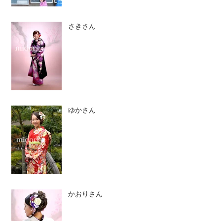
さきさん
ゆかさん
かおりさん