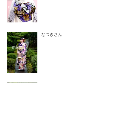
なつきさん
ゆうきさん