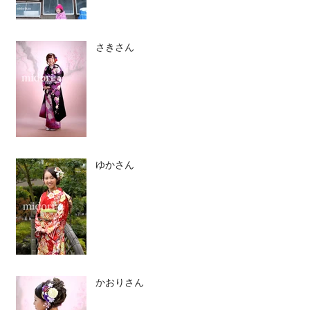
さきさん
ゆかさん
かおりさん