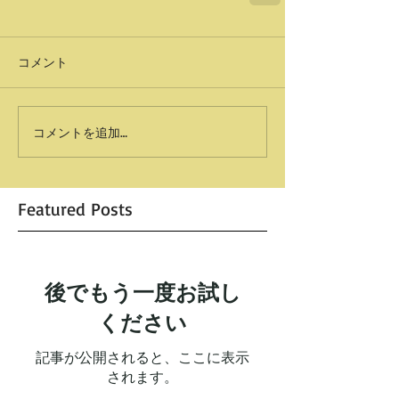
コメント
コメントを追加…
Featured Posts
後でもう一度お試し
ください
記事が公開されると、ここに表示
されます。