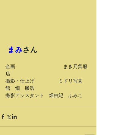
 まみ
さん
企画　　　　　　　　　　まき乃呉服
店
撮影・仕上げ　　　　　ミドリ写真
館　畑　勝浩
撮影アシスタント　畑由紀　ふみこ