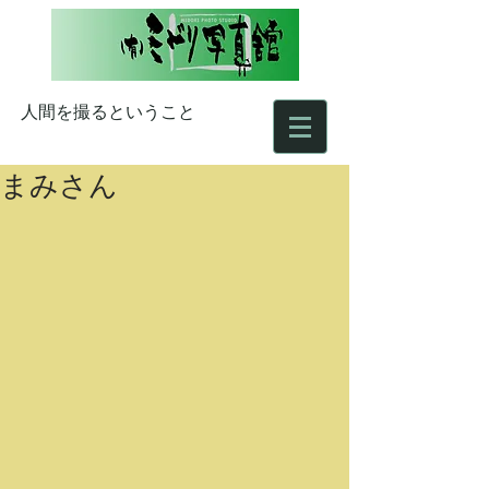
人間を撮るということ
まみさん