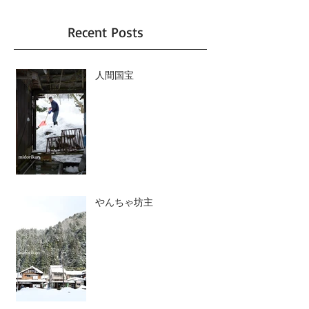
Recent Posts
人間国宝
やんちゃ坊主