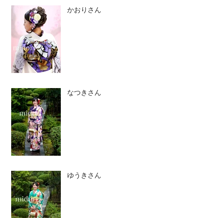
かおりさん
なつきさん
ゆうきさん