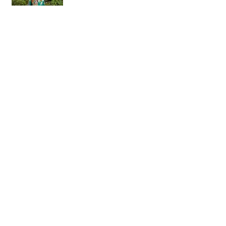
かおるさん
ちはるさん
Archive