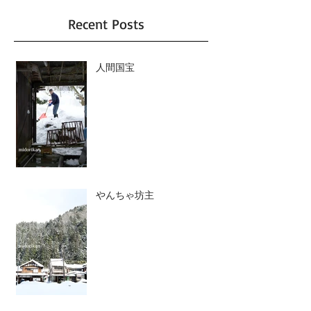
Recent Posts
人間国宝
やんちゃ坊主