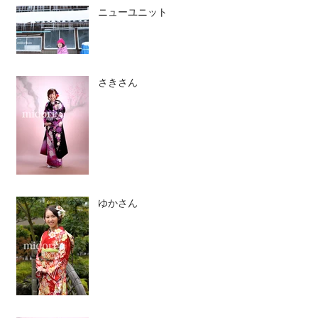
ニューユニット
さきさん
ゆかさん