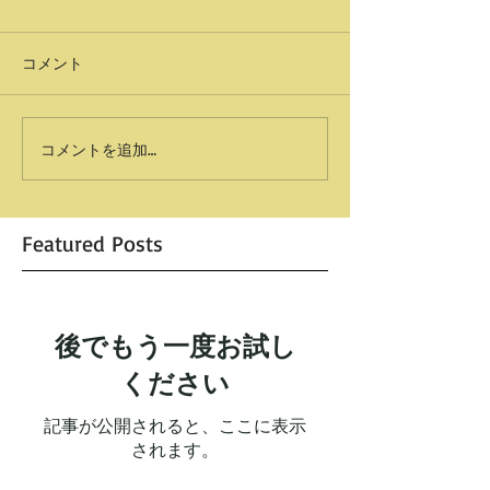
コメント
コメントを追加…
Featured Posts
後でもう一度お試し
ください
記事が公開されると、ここに表示
されます。