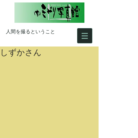
人間を撮るということ
しずかさん