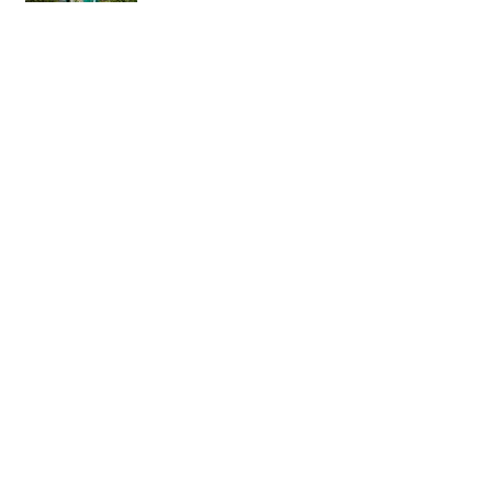
かおるさん
ちはるさん
Archive