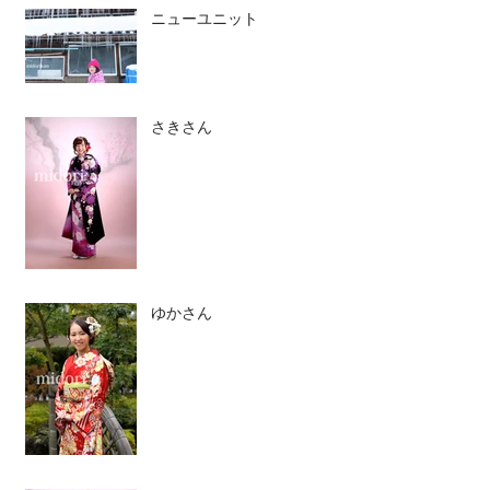
ニューユニット
さきさん
ゆかさん