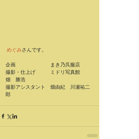
めぐみ
さんです。 
企画　　　　　　　まき乃呉服店 
撮影・仕上げ　　　ミドリ写真館　
畑　勝浩 
撮影アシスタント　畑由紀　川瀬祐二
郎 