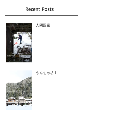
Recent Posts
人間国宝
やんちゃ坊主