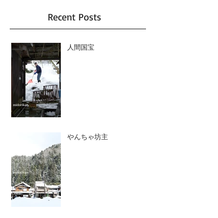
Recent Posts
人間国宝
やんちゃ坊主