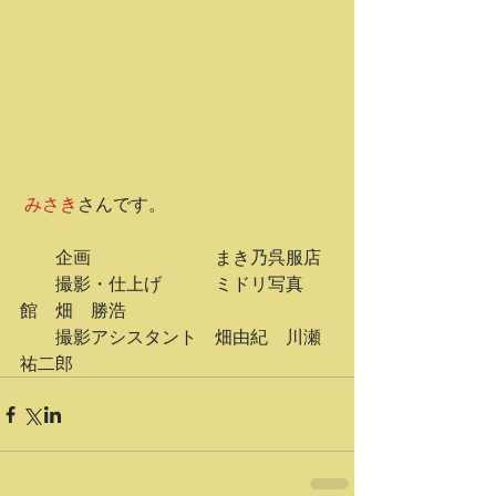
みさき
さんです。 
　　企画　　　　　　　まき乃呉服店 
　　撮影・仕上げ　　　ミドリ写真
館　畑　勝浩 
　　撮影アシスタント　畑由紀　川瀬
祐二郎