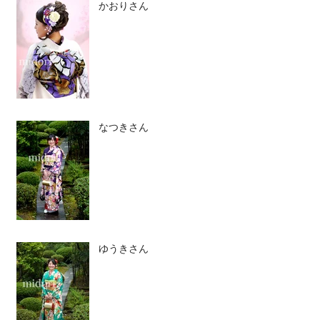
かおりさん
なつきさん
ゆうきさん