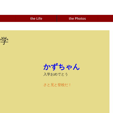
the Life
the Photos
入学
かずちゃん
入学おめでとう 
さと兄と登校だ！